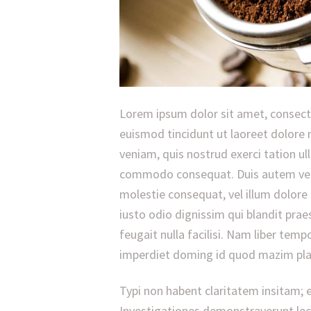
Lorem ipsum dolor sit amet, consect
euismod tincidunt ut laoreet dolore
veniam, quis nostrud exerci tation ull
commodo consequat. Duis autem vel eu
molestie consequat, vel illum dolore 
iusto odio dignissim qui blandit prae
feugait nulla facilisi. Nam liber tem
imperdiet doming id quod mazim pla
Typi non habent claritatem insitam; es
Investigationes demonstraverunt lecto