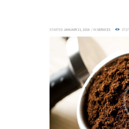
STARTED
JANUARY 21, 2016
IN
SERVICES
3717