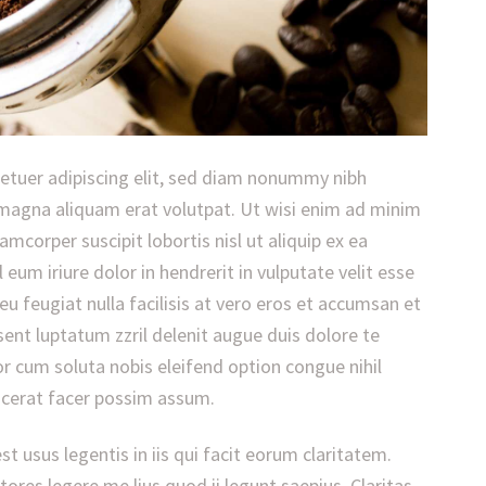
etuer adipiscing elit, sed diam nonummy nibh
 magna aliquam erat volutpat. Ut wisi enim ad minim
amcorper suscipit lobortis nisl ut aliquip ex ea
m iriure dolor in hendrerit in vulputate velit esse
eu feugiat nulla facilisis at vero eros et accumsan et
sent luptatum zzril delenit augue duis dolore te
por cum soluta nobis eleifend option congue nihil
cerat facer possim assum.
t usus legentis in iis qui facit eorum claritatem.
res legere me lius quod ii legunt saepius. Claritas