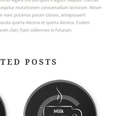
 sequitur mutationem consuetudium lectorum. Mirum
am nunc putamus parum claram, anteposuerit
seacula quarta decima et quinta decima. Eodem
rum clari, fiant sollemnes in futurum.
TED POSTS