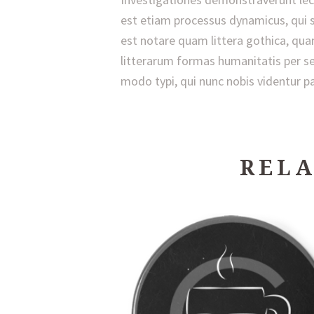
est etiam processus dynamicus, qui
est notare quam littera gothica, qu
litterarum formas humanitatis per 
modo typi, qui nunc nobis videntur pa
RELA