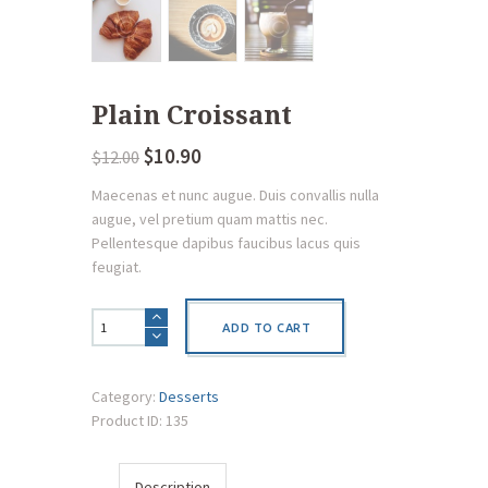
Plain Croissant
$
10.90
$
12.00
Maecenas et nunc augue. Duis convallis nulla
augue, vel pretium quam mattis nec.
Pellentesque dapibus faucibus lacus quis
feugiat.
Plain
ADD TO CART
Croissant
quantity
Category:
Desserts
Product ID:
135
Description